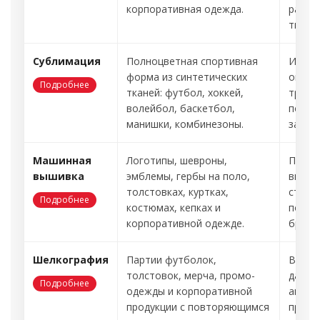
корпоративная одежда.
работ
тираж
Сублимация
Полноцветная спортивная
Изобр
форма из синтетических
ощуща
Подробнее
тканей: футбол, хоккей,
треск
волейбол, баскетбол,
подхо
манишки, комбинезоны.
запеча
Машинная
Логотипы, шевроны,
Презе
вышивка
эмблемы, гербы на поло,
внешн
толстовках, куртках,
стойк
Подробнее
костюмах, кепках и
подхо
корпоративной одежде.
бренд
Шелкография
Партии футболок,
Выгод
толстовок, мерча, промо-
дает 
Подробнее
одежды и корпоративной
аккур
продукции с повторяющимся
при с