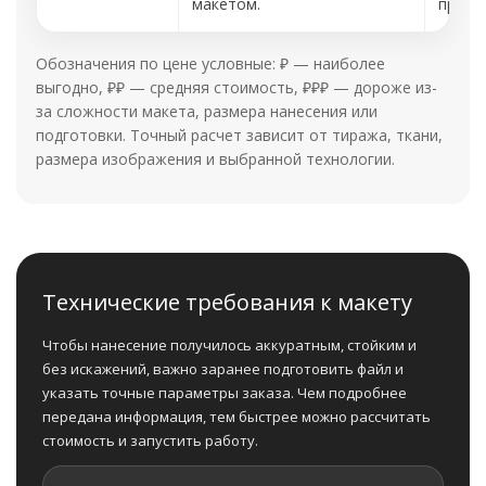
макетом.
произ
Обозначения по цене условные: ₽ — наиболее
выгодно, ₽₽ — средняя стоимость, ₽₽₽ — дороже из-
за сложности макета, размера нанесения или
подготовки. Точный расчет зависит от тиража, ткани,
размера изображения и выбранной технологии.
Технические требования к макету
Чтобы нанесение получилось аккуратным, стойким и
без искажений, важно заранее подготовить файл и
указать точные параметры заказа. Чем подробнее
передана информация, тем быстрее можно рассчитать
стоимость и запустить работу.