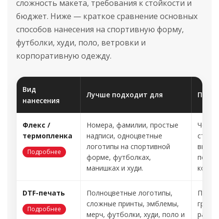
сложность макета, требования к стойкости и
бюджет. Ниже — краткое сравнение основных
способов нанесения на спортивную форму,
футболки, худи, поло, ветровки и
корпоративную одежду.
Вид
Лучше подходит для
Преи
нанесения
Флекс /
Номера, фамилии, простые
Четки
термопленка
надписи, одноцветные
стойк
логотипы на спортивной
внешн
Подробнее
форме, футболках,
персо
манишках и худи.
компл
DTF-печать
Полноцветные логотипы,
Перед
сложные принты, эмблемы,
графи
Подробнее
мерч, футболки, худи, поло и
разны