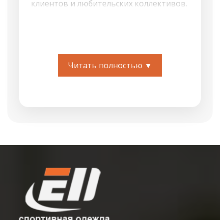
клиентов и любительских коллективов.
Мы выполняем брендирование
футбольной, хоккейной, волейбольной,
баскетбольной формы, спортивных
костюмов, футболок, поло, худи,
Читать полностью ▼
манишек, ветровок и другой
экипировки.
Для нанесения на спортивную одежду
используем современные технологии,
которые подбираются под материал,
тираж, сложность макета и условия
эксплуатации. На форму можно нанести
игровые номера, фамилии
спортсменов, логотипы команд,
эмблемы клубов, шевроны, гербы,
названия организаций, спонсорскую