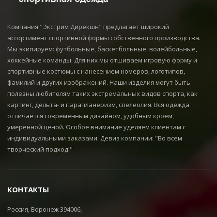
символику и декоративные элементы.
Компания "Экстрим Дирекшн" предлагает широкий
Работа начинается с обсуждения задачи
ассортимент спортивной формы собственного производства.
и подготовки макета. Мы уточняем вид
Мы экипируем: футбольные, баскетбольные, волейбольные,
хоккейные команды. Для них мы отшиваем игровую форму и
изделия, размер нанесения,
спортивные костюмы с нанесением номеров, логотипов,
расположение элементов, количество
фамилий и других изображений. Наши изделия могут быть
комплектов и подходящий способ
полезны любителям таких экстремальных видов спорта, как
брендирования. Если макета нет,
картинг, дельта- и парапланеризм, спелеолия. Вся одежда
поможем подготовить файл,
отличается современным дизайном, удобным кроем,
умеренной ценой. Особое внимание уделяем клиентам с
адаптировать логотип или собрать
индивидуальными заказами. Девиз компании: "Во всем
простой вариант дизайна для
творческий подход!"
согласования.
В зависимости от задачи можно
КОНТАКТЫ
использовать
флекс и термопленку
,
DTF-печать
,
машинную вышивку
,
Россия, Воронеж 394006,