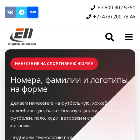
+7 800 302 5351
MAX
+7 (473) 200 78 46
НАНЕСЕНИЕ НА СПОРТИВНУЮ ФОРМУ
Номера, фамилии и логотипы
на форме
Делаем нанесение на футбольную, хоккейную,
волейбольную, баскетбольную форму, манишки,
футболки, поло, худи, ветровки и спортивные
костюмы.
Подберем технологию под ткань, тираж и задачу: