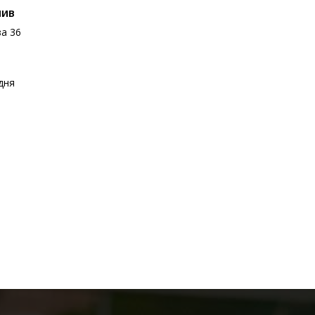
ШИВ
за 36
дня